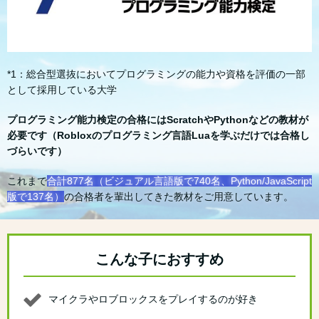
*1：総合型選抜においてプログラミングの能力や資格を評価の一部
として採用している大学
プログラミング能力検定の合格にはScratchやPythonなどの教材が
必要です（Robloxのプログラミング言語Luaを学ぶだけでは合格し
づらいです）
これまで
合計877名（ビジュアル言語版で740名、Python/JavaScript
版で137名）
の合格者を輩出してきた教材をご用意しています。
こんな子におすすめ
マイクラやロブロックスをプレイするのが好き