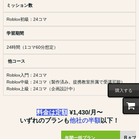
ミッション数
Roblox初級：24コマ
学習期間
24時間（1コマ60分想定）
他コース
Roblox入門：24コマ
Roblox中級：24コマ（製作済み。提携教室所属で受講可能）
Roblox上級：24コマ（企画設計中）
購入する
料金は定額
¥1,430/月〜
いずれのプランも
他社の半額
以下！
年間一括プラン
月々プ