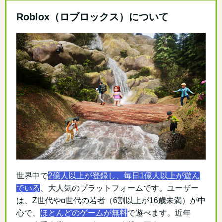
Roblox（ロブロックス）について
世界中で
2億人以上が登録し、毎日1億人以上が遊ん
でいる
、大人気のプラットフォームです。ユーザー
は、Z世代やα世代の若者（6割以上が16歳未満）が中
心で、
ほとんどのゲームが無料
で遊べます。近年