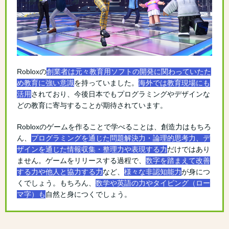
Robloxの
創業者は元々教育用ソフトの開発に関わっていたた
め教育に強い意識
を持っていました。
海外では教育現場にも
活用
されており、今後日本でもプログラミングやデザインな
どの教育に寄与することが期待されています。
Robloxのゲームを作ることで学べることは、創造力はもちろ
ん、
プログラミングを通じた問題解決力・論理的思考力、デ
ザインを通じた情報収集・整理力や表現する力
だけではあり
ません。ゲームをリリースする過程で、
数字を踏まえて改善
する力や他人と協力する力
など、
様々な非認知能力
が身につ
くでしょう。もちろん、
数学や英語の力やタイピング（ロー
マ字）も
自然と身につくでしょう。